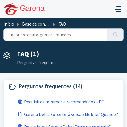
Ir para o conteúdo principal
Início
Base de conhecimento
FAQ
FAQ (1)
Perguntas frequentes
Perguntas frequentes (14)
Requisitos mínimos e recomendados - PC
Garena Delta Force terá versão Mobile? Quando?
Posso jogar Garena Delta Force no controle?