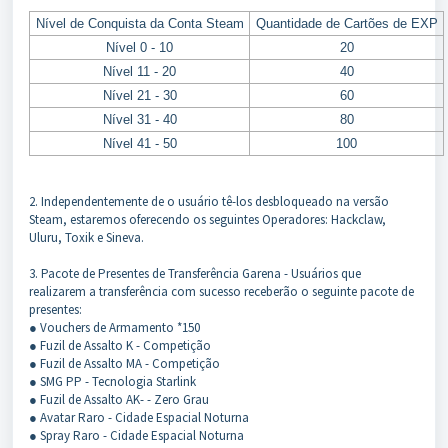
Nível de Conquista da Conta Steam
Quantidade de Cartões de EXP
Nível 0 - 10
20
Nível 11 - 20
40
Nível 21 - 30
60
Nível 31 - 40
80
Nível 41 - 50
100
2. Independentemente de o usuário tê-los desbloqueado na versão
Steam, estaremos oferecendo os seguintes Operadores: Hackclaw,
Uluru, Toxik e Sineva.
3. Pacote de Presentes de Transferência Garena - Usuários que
realizarem a transferência com sucesso receberão o seguinte pacote de
presentes:
● Vouchers de Armamento *150
● Fuzil de Assalto K - Competição
● Fuzil de Assalto MA - Competição
● SMG PP - Tecnologia Starlink
● Fuzil de Assalto AK- - Zero Grau
● Avatar Raro - Cidade Espacial Noturna
● Spray Raro - Cidade Espacial Noturna