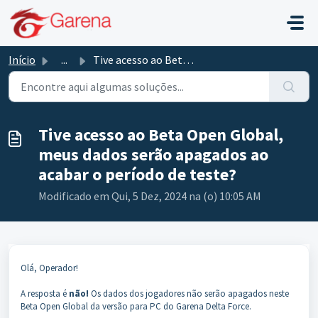
Ir para o conteúdo principal
Início
...
Tive acesso ao Beta Open Global, meus dados serão apagado...
Tive acesso ao Beta Open Global,
meus dados serão apagados ao
acabar o período de teste?
Modificado em Qui, 5 Dez, 2024 na (o) 10:05 AM
Olá, Operador!
A resposta é
não!
Os dados dos jogadores não serão apagados neste
Beta Open Global da versão para PC do Garena Delta Force.